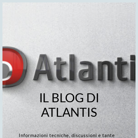
Vai
al
contenuto
IL BLOG DI
ATLANTIS
Informazioni tecniche, discussioni e tante