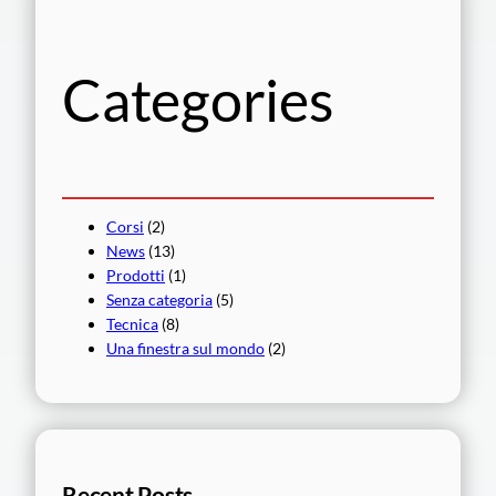
a
Categories
Corsi
(2)
News
(13)
Prodotti
(1)
Senza categoria
(5)
Tecnica
(8)
Una finestra sul mondo
(2)
Recent Posts