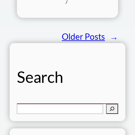
/
Older Posts
→
Search
C
e
r
c