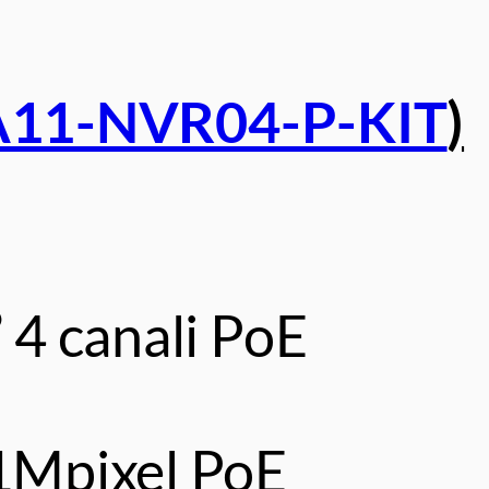
A11-NVR04-P-KIT
)
 4 canali PoE
1Mpixel PoE