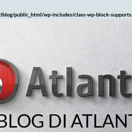
lblog/public_html/wp-includes/class-wp-block-supports
 BLOG DI ATLAN