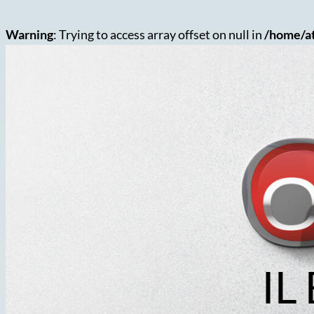
Warning
: Trying to access array offset on null in
/home/at
Vai
al
contenuto
IL