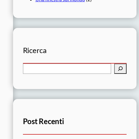
Ricerca
C
e
r
c
a
Post Recenti