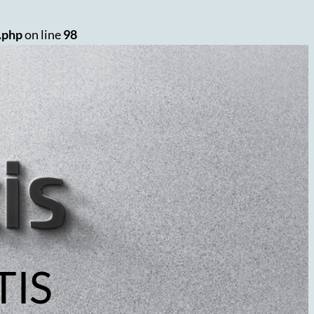
.php
on line
98
TIS